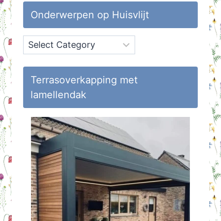
Onderwerpen op Huisvlijt
Onderwerpen
op
Huisvlijt
Terrasoverkapping met
lamellendak