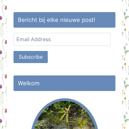
Bericht bij elke nieuwe post!
Email
Address
Subscribe
Welkom