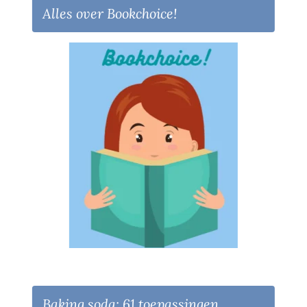
Alles over Bookchoice!
Baking soda: 61 toepassingen