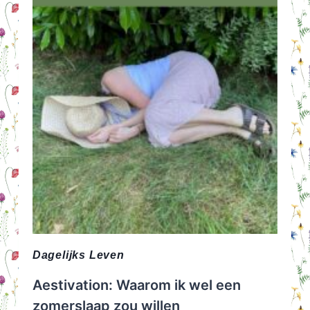
TE
WARM
OF
JUIST
NIET?
Dagelijks Leven
Aestivation: Waarom ik wel een
zomerslaap zou willen