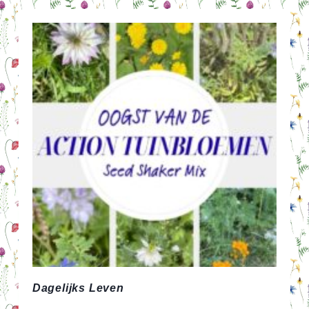
EN
HOND
–
EBONY
AND
IVORY
Dagelijks Leven