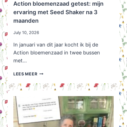
Action bloemenzaad getest: mijn
ervaring met Seed Shaker na 3
maanden
July 10, 2026
In januari van dit jaar kocht ik bij de
Action bloemenzaad in twee bussen
met…
ACTION
LEES MEER
BLOEMENZAAD
GETEST:
MIJN
ERVARING
MET
SEED
SHAKER
NA