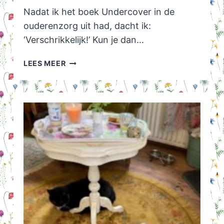
Nadat ik het boek Undercover in de
ouderenzorg uit had, dacht ik:
‘Verschrikkelijk!’ Kun je dan…
MOEDER,
LEES MEER
WANNEER
GA
JE
NU
EENS
DOOD