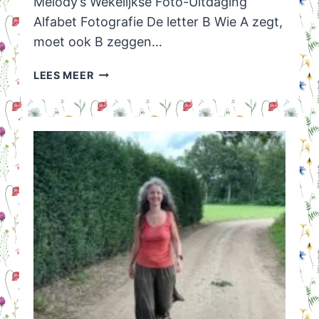
Melody’s Wekelijkse Foto-Uitdaging
Alfabet Fotografie De letter B Wie A zegt,
moet ook B zeggen…
MELODY’S
LEES MEER
FOTO
CHALLENGE:
DE
LETTER
B
VAN…