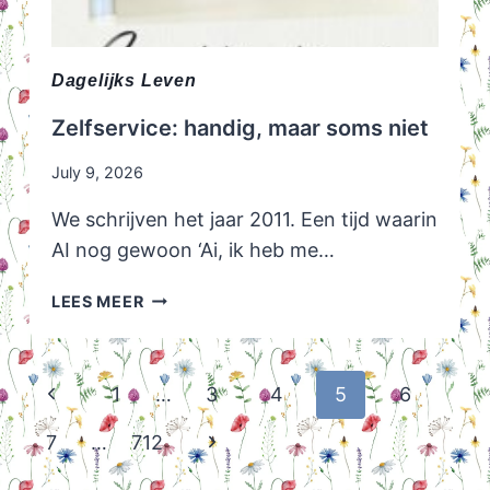
Dagelijks Leven
Zelfservice: handig, maar soms niet
July 9, 2026
We schrijven het jaar 2011. Een tijd waarin
AI nog gewoon ‘Ai, ik heb me…
ZELFSERVICE:
LEES MEER
HANDIG,
MAAR
SOMS
Page
Previous
1
…
3
4
5
6
NIET
navigation
Page
Next
7
…
712
Page