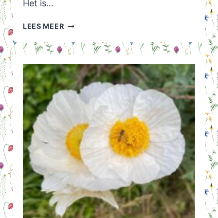
Het is…
HUISVLIJT
LEES MEER
LINKPARTY
WEEK
29
VAN
2026