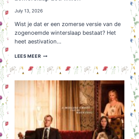
July 13, 2026
Wist je dat er een zomerse versie van de
zogenoemde winterslaap bestaat? Het
heet aestivation…
AESTIVATION:
LEES MEER
WAAROM
IK
WEL
EEN
ZOMERSLAAP
ZOU
WILLEN