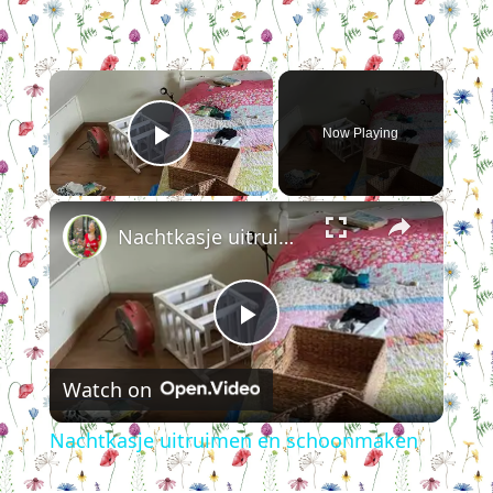
×
Now Playing
Play Video
×
Nachtkasje uitruimen en schoonmaken
Play
Watch on
Video
Nachtkasje uitruimen en schoonmaken