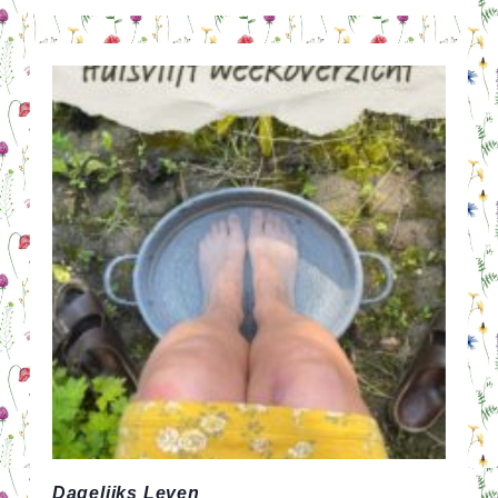
8
AFLEVERINGEN
VAN
30
MINUTEN
Dagelijks Leven