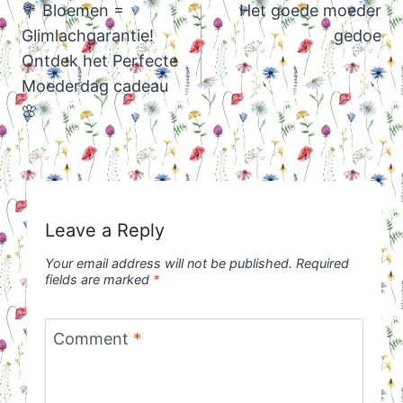
navigation
💐 Bloemen =
Het goede moeder
Glimlachgarantie!
gedoe
Ontdek het Perfecte
Moederdag cadeau
🌸
Leave a Reply
Your email address will not be published.
Required
fields are marked
*
Comment
*