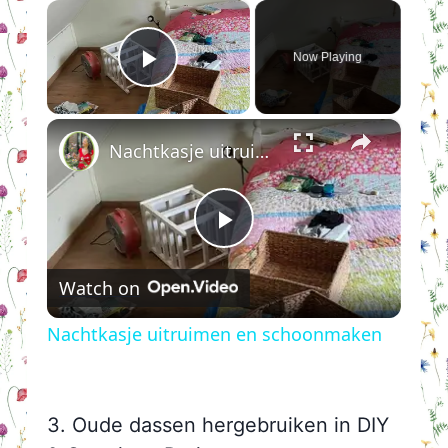
×
Now Playing
Play Video
×
Nachtkasje uitruimen en schoonmaken
Play
Watch on
Video
Nachtkasje uitruimen en schoonmaken
3. Oude dassen hergebruiken in DIY