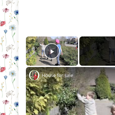
×
Play Video
House for sale