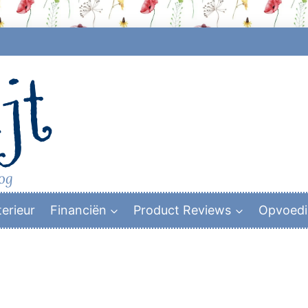
jt
log
terieur
Financiën
Product Reviews
Opvoed