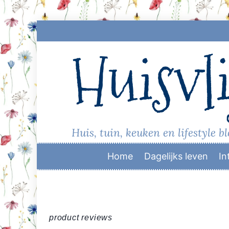
Skip
to
Huisvli
content
Huis, tuin, keuken en lifestyle b
Home
Dagelijks leven
In
product reviews