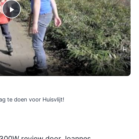
Play
Video
g te doen voor Huisvlijt!
1300W review door Joannes