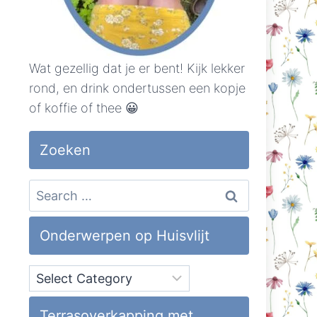
Wat gezellig dat je er bent! Kijk lekker
rond, en drink ondertussen een kopje
of koffie of thee 😀
Zoeken
Search
for:
Onderwerpen op Huisvlijt
Onderwerpen
op
Huisvlijt
Terrasoverkapping met