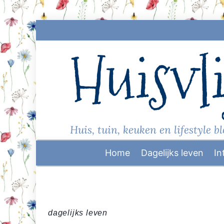
Skip
to
Huisvli
content
Huis, tuin, keuken en lifestyle b
Home
Dagelijks leven
In
dagelijks leven