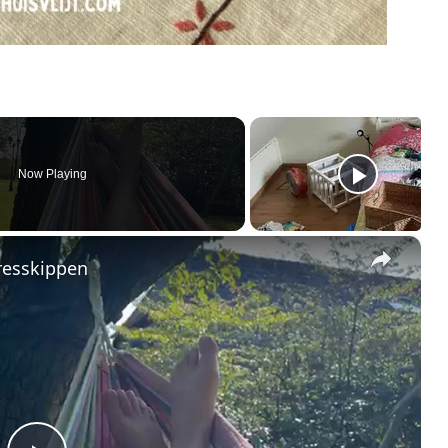
Now Playing
×
resskippen