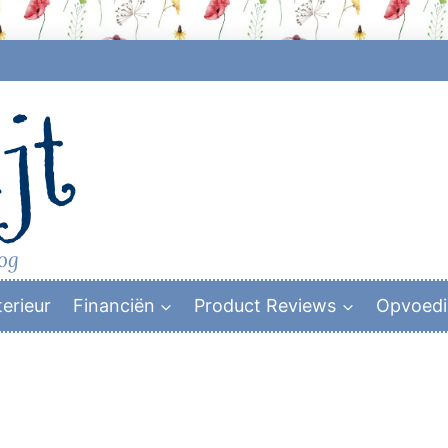
jt
log
terieur
Financiën
Product Reviews
Opvoed