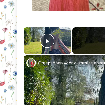
×
Play Video
Ontspannen voor dummies en st