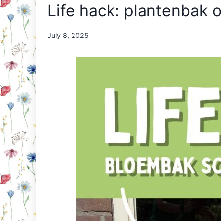
Life hack: plantenbak 
By
July 8, 2025
Nicole
Orriëns