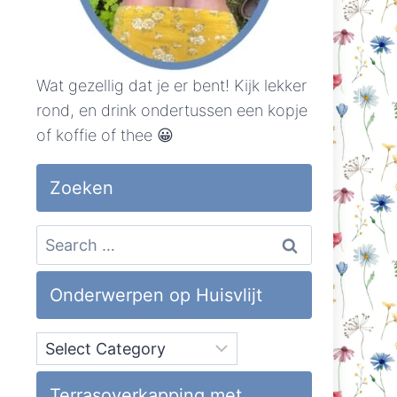
Wat gezellig dat je er bent! Kijk lekker
rond, en drink ondertussen een kopje
of koffie of thee 😀
Zoeken
Search
for:
Onderwerpen op Huisvlijt
Onderwerpen
op
Huisvlijt
Terrasoverkapping met