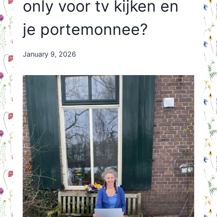
only voor tv kijken en
je portemonnee?
By
January 9, 2026
Nicole
Orriëns