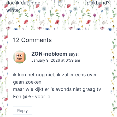
doe ik dat in de
plakband?!
winter!
12 Comments
ZON-nebloem
says:
January 9, 2026 at 6:59 am
ik ken het nog niet, ik zal er eens over
gaan zoeken
maar wie kijkt er ‘s avonds niet graag tv
Een @->- voor je.
Reply