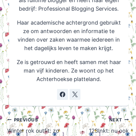
als fulltime blogger en heeft haar eigen
bedrijf: Professional Blogging Services.
Haar academische achtergrond gebruikt
ze om antwoorden en informatie te
vinden over zaken waarmee iedereen in
het dagelijks leven te maken krijgt.
Ze is getrouwd en heeft samen met haar
man vijf kinderen. Ze woont op het
Achterhoekse platteland.
Post
PREVIOUS
NEXT
navigation
Winter rok outfit: zo
123Inkt: nu ook