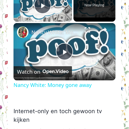
Now Playing
Play Video
×
Nancy White: Money gone away
Play
Watch on
Video
Nancy White: Money gone away
Internet-only en toch gewoon tv
kijken