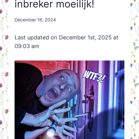
inbreker moeilijk!
By
December 16, 2024
Nicole
Orriëns
Last updated on December 1st, 2025 at
09:03 am