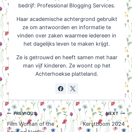
bedrijf: Professional Blogging Services.
Haar academische achtergrond gebruikt
ze om antwoorden en informatie te
vinden over zaken waarmee iedereen in
het dagelijks leven te maken krijgt.
Ze is getrouwd en heeft samen met haar
man vijf kinderen. Ze woont op het
Achterhoekse platteland.
Post
PREVIOUS
NEXT
navigation
Film Woman of the
Kerstboom 2024