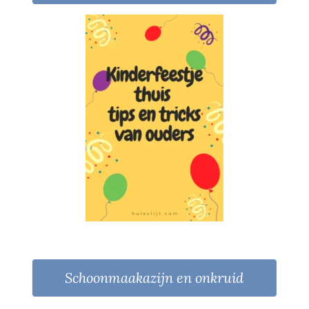
Schoonmaakazijn en onkruid