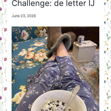
Challenge: de letter IJ
By
June 23, 2026
Nicole
Orriëns