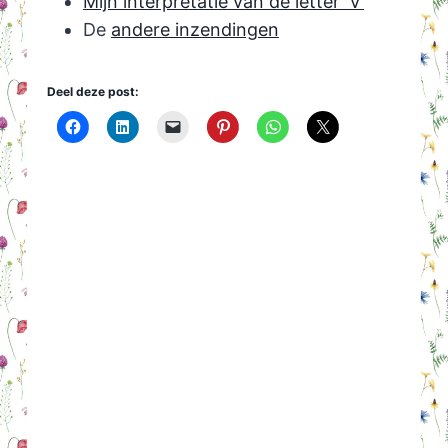
Mijn interpretatie van de letter ‘V’
De
andere inzendingen
Deel deze post: