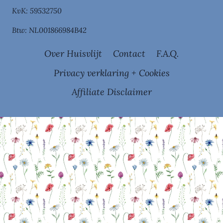
KvK: 59532750
Btw: NL001866984B42
Over Huisvlijt
Contact
F.A.Q.
Privacy verklaring + Cookies
Affiliate Disclaimer