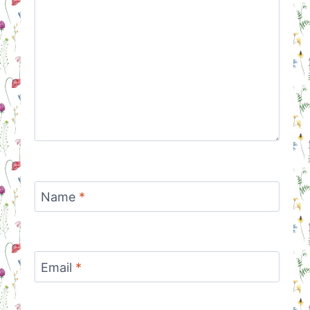
Name
*
Email
*