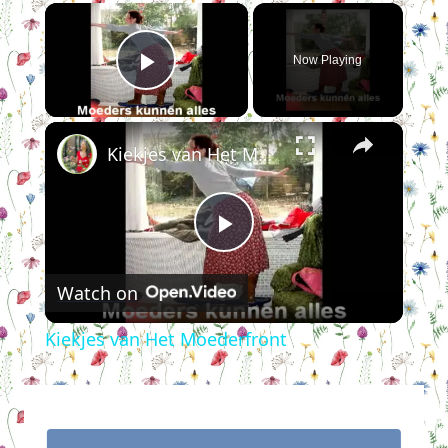
×
Now Playing
Play Video
×
Kiekjes van Het Moederfront
Play
Watch on
Video
Kiekjes van Het Moederfront