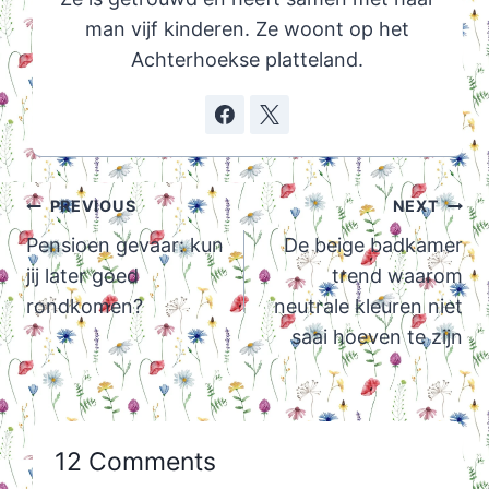
man vijf kinderen. Ze woont op het
Achterhoekse platteland.
Post
PREVIOUS
NEXT
navigation
Pensioen gevaar: kun
De beige badkamer
jij later goed
trend waarom
rondkomen?
neutrale kleuren niet
saai hoeven te zijn
12 Comments