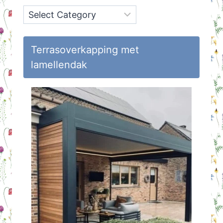
Onderwerpen
op
Huisvlijt
Terrasoverkapping met
lamellendak