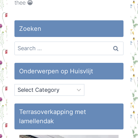
thee 😀
Zoeken
Search
for:
Onderwerpen op Huisvlijt
Onderwerpen
op
Huisvlijt
Terrasoverkapping met
lamellendak