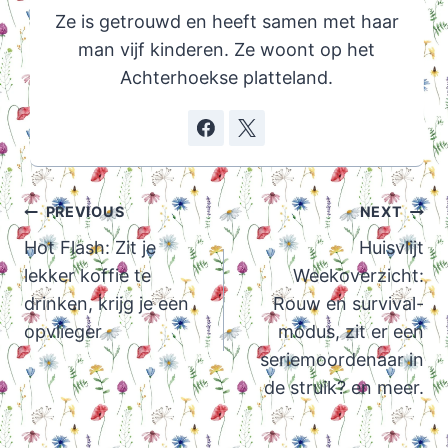
Ze is getrouwd en heeft samen met haar
man vijf kinderen. Ze woont op het
Achterhoekse platteland.
Post
PREVIOUS
NEXT
navigation
Hot Flash: Zit je
Huisvlijt
lekker koffie te
Weekoverzicht:
drinken, krijg je een
Rouw en survival-
opvlieger
modus, zit er een
seriemoordenaar in
de struik? en meer.