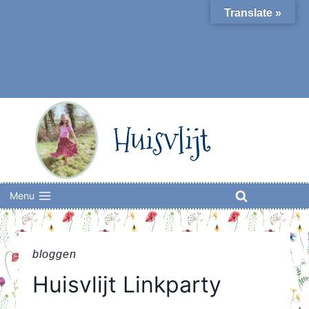
Skip
Translate »
to
content
Huisvlijt
Menu
bloggen
Huisvlijt Linkparty