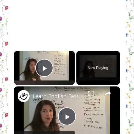
×
Now Playing
Play Video
×
Learn English Fast - Ways To Say PLEASE, THANK YOU and SORRY in English ✔
Play