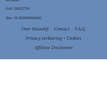
KvK: 59532750
Btw: NL001866984B42
Over Huisvlijt
Contact
F.A.Q.
Privacy verklaring + Cookies
Affiliate Disclaimer