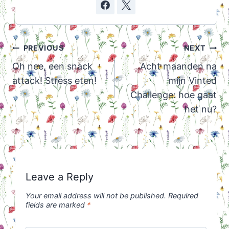
Post
PREVIOUS
NEXT
navigation
Oh nee, een snack
Acht maanden na
attack! Stress eten!
mijn Vinted
Challenge: hoe gaat
het nu?
Leave a Reply
Your email address will not be published.
Required
fields are marked
*