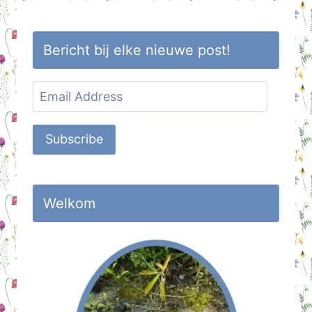
Bericht bij elke nieuwe post!
Email
Address
Subscribe
Welkom