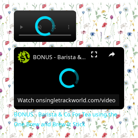
×
×
BONUS - Barista & Co For Tea using the One Brew and Brew It Stick
Watch on
singletrackworld.com/video
BONUS - Barista & Co For Tea using the
One Brew and Brew It Stick