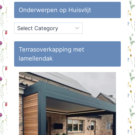
Onderwerpen op Huisvlijt
Onderwerpen
op
Huisvlijt
Terrasoverkapping met
lamellendak