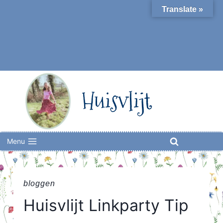
Skip
Translate »
to
content
Huisvlijt
Menu
bloggen
Huisvlijt Linkparty Tip