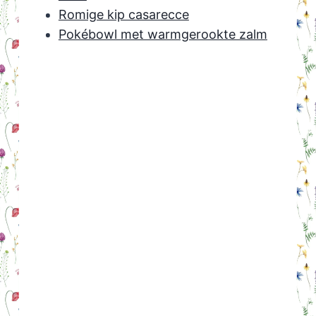
Romige kip casarecce
Pokébowl met warmgerookte zalm