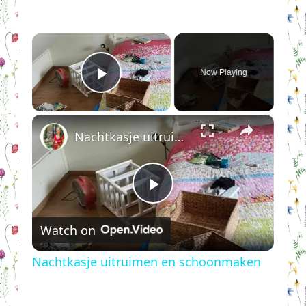
×
Now Playing
Play Video
×
Nachtkasje uitruimen en schoonmaken
Play
Watch on
Video
Nachtkasje uitruimen en schoonmaken