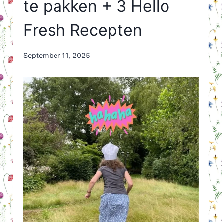
te pakken + 3 Hello
Fresh Recepten
By
September 11, 2025
Nicole
Orriëns