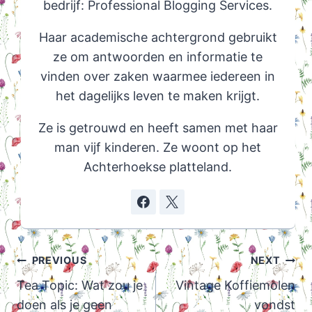
bedrijf: Professional Blogging Services.
Haar academische achtergrond gebruikt
ze om antwoorden en informatie te
vinden over zaken waarmee iedereen in
het dagelijks leven te maken krijgt.
Ze is getrouwd en heeft samen met haar
man vijf kinderen. Ze woont op het
Achterhoekse platteland.
Post
PREVIOUS
NEXT
navigation
Tea Topic: Wat zou je
Vintage Koffiemolen
doen als je geen
vondst