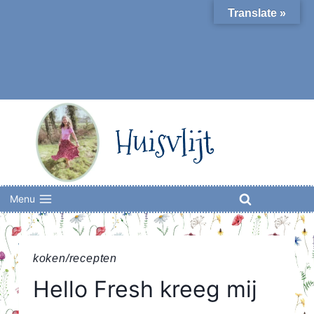
Skip
Translate »
to
content
Huisvlijt
Menu
koken/recepten
Hello Fresh kreeg mij