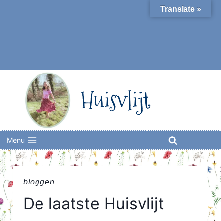
Skip
Translate »
to
content
Huisvlijt
Menu
bloggen
De laatste Huisvlijt