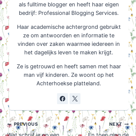
als fulltime blogger en heeft haar eigen
bedrijf: Professional Blogging Services.
Haar academische achtergrond gebruikt
ze om antwoorden en informatie te
vinden over zaken waarmee iedereen in
het dagelijks leven te maken krijgt.
Ze is getrouwd en heeft samen met haar
man vijf kinderen. Ze woont op het
Achterhoekse platteland.
Post
PREVIOUS
NEXT
navigation
Wat schrijf je op een
En toen ging de