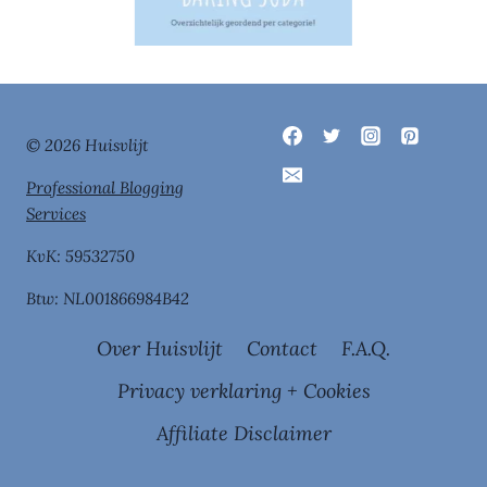
© 2026 Huisvlijt
Professional Blogging
Services
KvK: 59532750
Btw: NL001866984B42
Over Huisvlijt
Contact
F.A.Q.
Privacy verklaring + Cookies
Affiliate Disclaimer