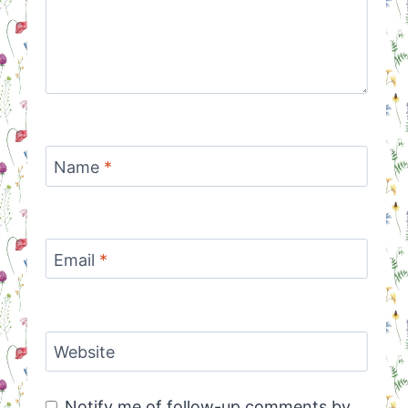
Name
*
Email
*
Website
Notify me of follow-up comments by