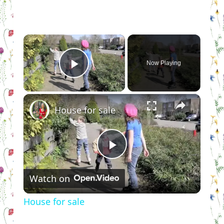
×
Now Playing
Play Video
×
House for sale
Play
Watch on
Video
House for sale