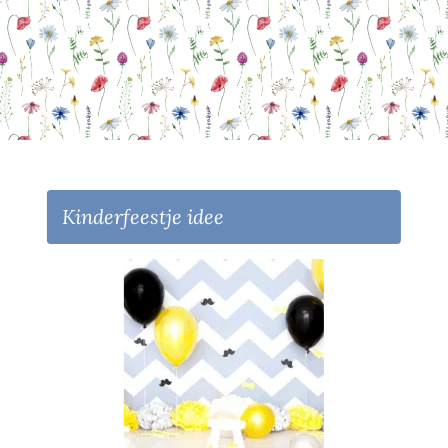
Kinderfeestje idee