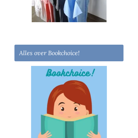
Alles over Bookchoice!