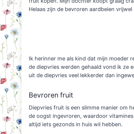
fruit kopen. Mijn dochter koopt graag c
Helaas zijn de bevroren aardbeien vrijwel a
Ik herinner me als kind dat mijn moeder re
de diepvries werden gehaald vond ik ze e
uit de diepvries veel lekkerder dan ingew
Bevroren fruit
Diepvries fruit is een slimme manier om he
de oogst ingevroren, waardoor vitamines 
altijd iets gezonds in huis wil hebben.