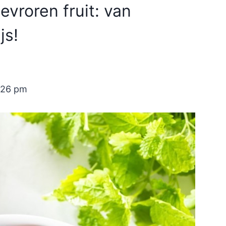
vroren fruit: van
js!
:26 pm