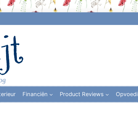
jt
log
terieur
Financiën
Product Reviews
Opvoed