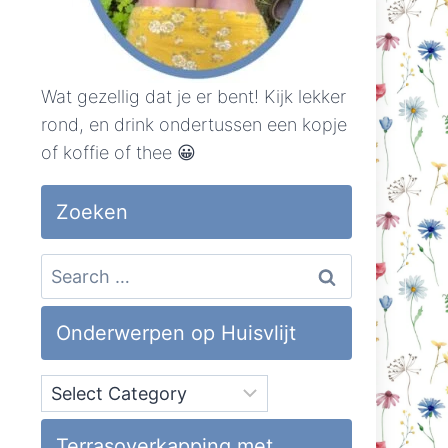
Wat gezellig dat je er bent! Kijk lekker
rond, en drink ondertussen een kopje
of koffie of thee 😀
Zoeken
Search
for:
Onderwerpen op Huisvlijt
Onderwerpen
op
Huisvlijt
Terrasoverkapping met