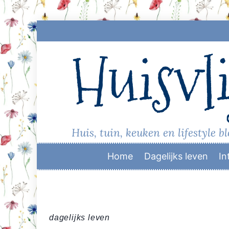
Skip
to
Huisvli
content
Huis, tuin, keuken en lifestyle b
Home
Dagelijks leven
In
dagelijks leven