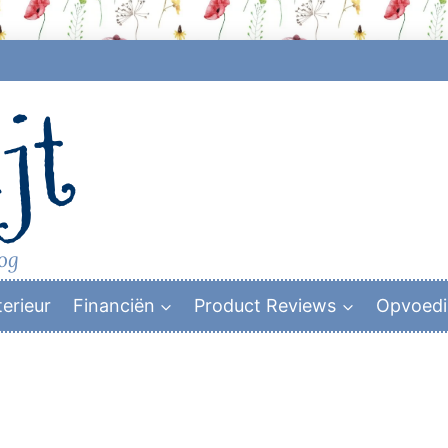
jt
log
terieur
Financiën
Product Reviews
Opvoed