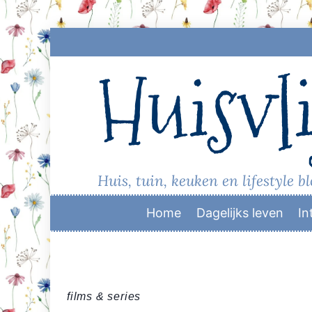
Skip
to
Huisvli
content
Huis, tuin, keuken en lifestyle b
Home
Dagelijks leven
In
films & series