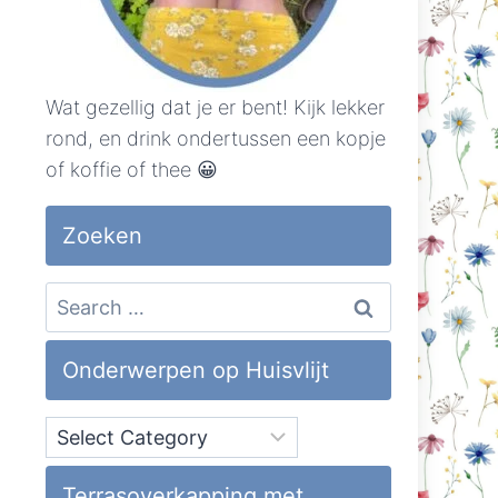
Wat gezellig dat je er bent! Kijk lekker
rond, en drink ondertussen een kopje
of koffie of thee 😀
Zoeken
Search
for:
Onderwerpen op Huisvlijt
Onderwerpen
op
Huisvlijt
Terrasoverkapping met