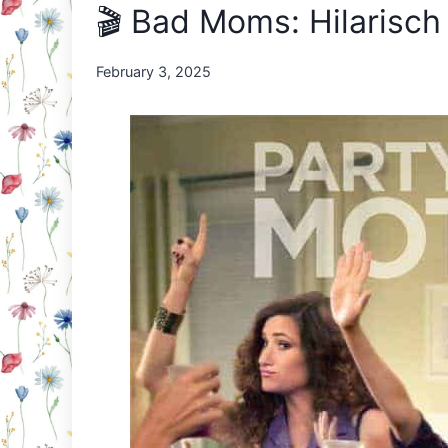
🎬 Bad Moms: Hilarisc
By
February 3, 2025
Nicole
Orriëns