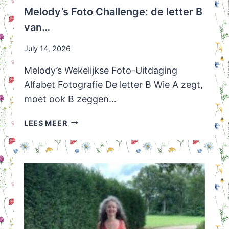
Melody’s Foto Challenge: de letter B
van…
July 14, 2026
Melody’s Wekelijkse Foto-Uitdaging
Alfabet Fotografie De letter B Wie A zegt,
moet ook B zeggen…
MELODY’S
LEES MEER
FOTO
CHALLENGE:
DE
LETTER
B
VAN…