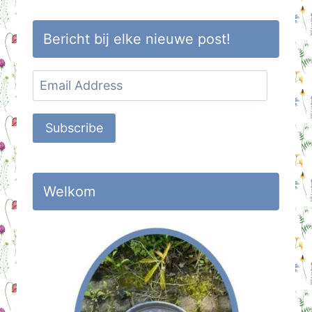
Bericht bij elke nieuwe post!
Email
Address
Subscribe
Welkom