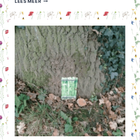
LEES MEER
JE
EENTJE
IN
EEN
HORECA
GELEGENHEID?