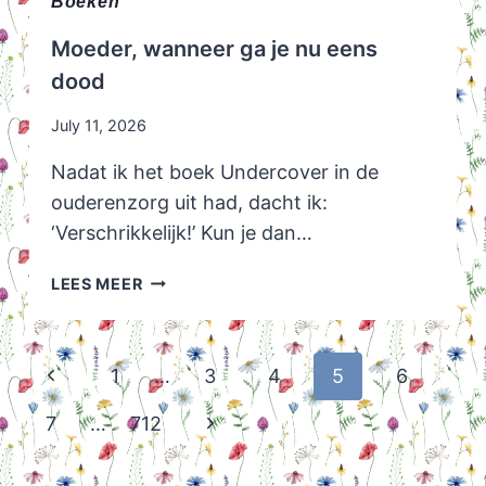
Boeken
Moeder, wanneer ga je nu eens
dood
July 11, 2026
Nadat ik het boek Undercover in de
ouderenzorg uit had, dacht ik:
‘Verschrikkelijk!’ Kun je dan…
MOEDER,
LEES MEER
WANNEER
GA
JE
Page
Previous
1
…
3
4
5
6
NU
navigation
EENS
Page
Next
7
…
712
DOOD
Page