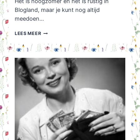
Het is hoogzomer en het is rustig in
Blogland, maar je kunt nog altijd
meedoen…
HUISVLIJT
LEES MEER
LINKPARTY
TIP!