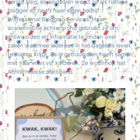
eerste blog, en sindsdien werkt ze als fulltime
blogger en heeft haar eigen bedrijf:
Professional Blogging Services. Haar
academische achtergrond gebruikt ze om
antwoorden en informatie te vinden over
zaken waarmee iedereen in het dagelijks leven
te maken krijgt. Ze is getrouwd en heeft samen
met haar man vijf kinderen. Ze woont op het
Achterhoekse platteland.