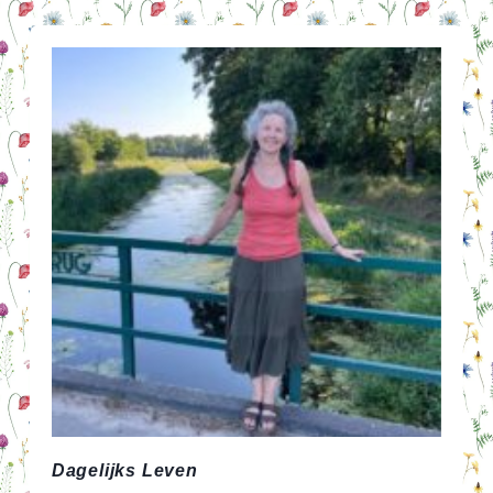
MANIEREN
OM
GELD
TE
VERSPILLEN
(DOE
VOORAL
HET
TEGENOVERGESTELDE)
Dagelijks Leven