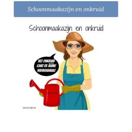
Schoonmaakazijn en onkruid