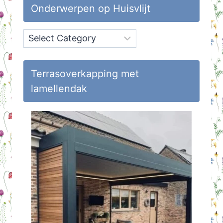
Onderwerpen op Huisvlijt
Onderwerpen
op
Huisvlijt
Terrasoverkapping met
lamellendak