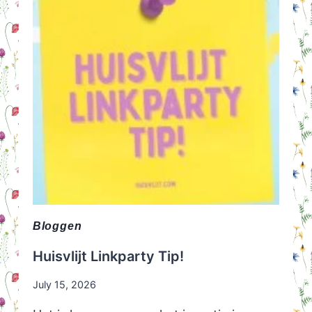
7
SIMPELE
STAPPEN!
(IK
KAN
HET
ZELFS!)
Bloggen
Huisvlijt Linkparty Tip!
July 15, 2026