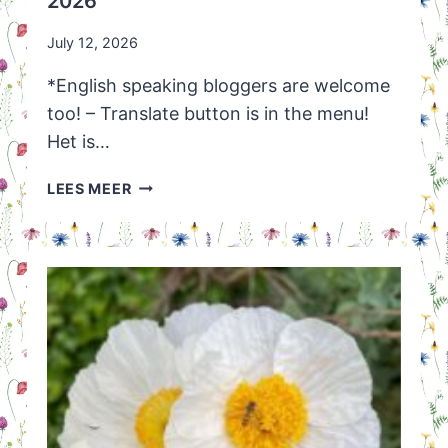
2026
July 12, 2026
*English speaking bloggers are welcome
too! – Translate button is in the menu!
Het is…
HUISVLIJT
LEES MEER
LINKPARTY
WEEK
29
VAN
2026