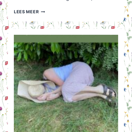
LANGE
LEES MEER
ZOMERROK
OUTFIT:
IS
HET
TE
WARM
OF
JUIST
NIET?