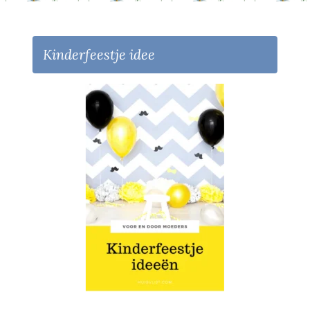
Kinderfeestje idee