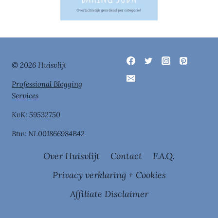
© 2026 Huisvlijt
Professional Blogging
Services
KvK: 59532750
Btw: NL001866984B42
Over Huisvlijt
Contact
F.A.Q.
Privacy verklaring + Cookies
Affiliate Disclaimer