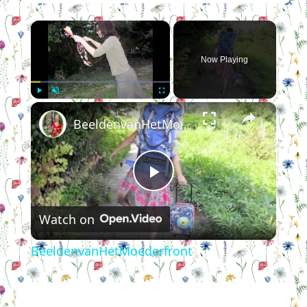
×
Now Playing
×
Play
Unmute
Fullscreen
BeeldenvanHetMoederfront
Play
Watch on
Video
BeeldenvanHetMoederfront