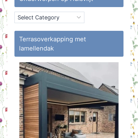
Onderwerpen
op
Huisvlijt
Terrasoverkapping met
lamellendak