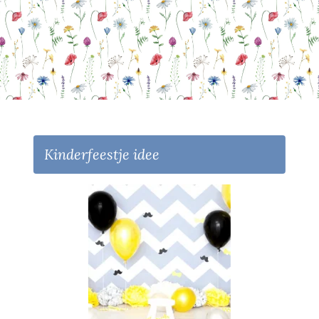
Kinderfeestje idee