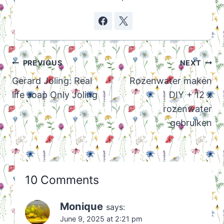
Post
PREVIOUS
NEXT
navigation
Gerard Joling: Real
Rozenwater maken
life soap Only Joling
DIY + 12 x
rozenwater
gebruiken
10 Comments
Monique
says:
June 9, 2025 at 2:21 pm