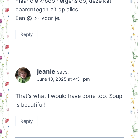
maar die kroop nergens op, deze kat
daarentegen zit op alles
Een @->- voor je.
Reply
jeanie
says:
June 10, 2025 at 4:31 pm
That’s what I would have done too. Soup
is beautiful!
Reply