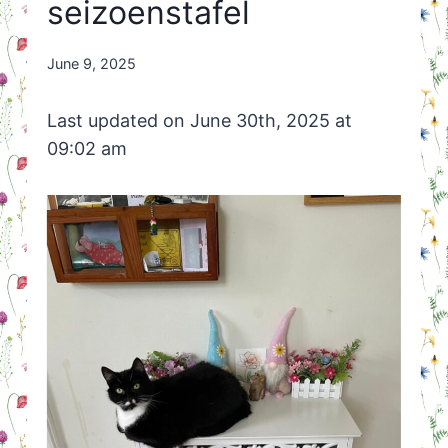
seizoenstafel
By
June 9, 2025
Nicole
Orriëns
Last updated on June 30th, 2025 at
09:02 am