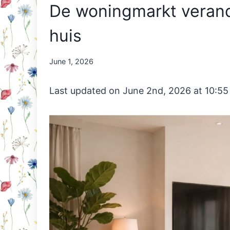
De woningmarkt verande
huis
By
June 1, 2026
Nicole
Orriëns
Last updated on June 2nd, 2026 at 10:5