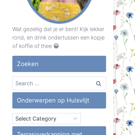
Wat gezellig dat je er bent! Kijk lekker
rond, en drink ondertussen een kopje
of koffie of thee 😀
Zoeken
Search
for:
Onderwerpen op Huisvlijt
Onderwerpen
op
Huisvlijt
Terrasoverkapping met