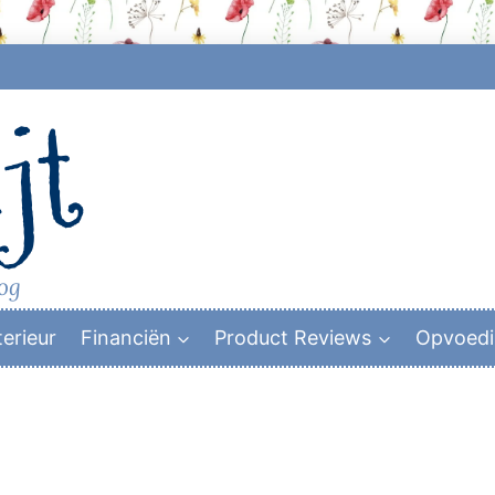
jt
log
terieur
Financiën
Product Reviews
Opvoed