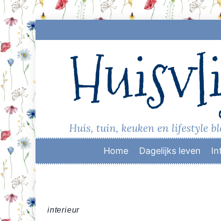
Skip
to
Huisvli
content
Huis, tuin, keuken en lifestyle b
Home
Dagelijks leven
In
interieur