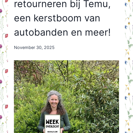
retourneren bij Temu,
een kerstboom van
autobanden en meer!
By
November 30, 2025
Nicole
Orriëns