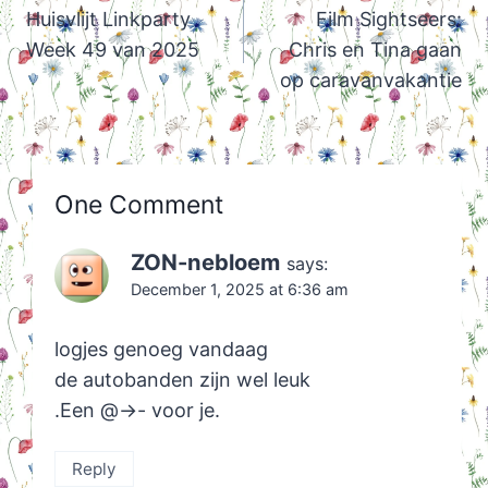
navigation
Huisvlijt Linkparty
Film Sightseers:
Week 49 van 2025
Chris en Tina gaan
op caravanvakantie
One Comment
ZON-nebloem
says:
December 1, 2025 at 6:36 am
logjes genoeg vandaag
de autobanden zijn wel leuk
.Een @->- voor je.
Reply