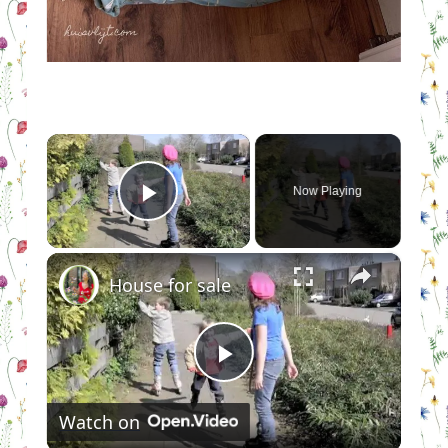
×
Now Playing
Play Video
×
House for sale
Play
Watch on
Video