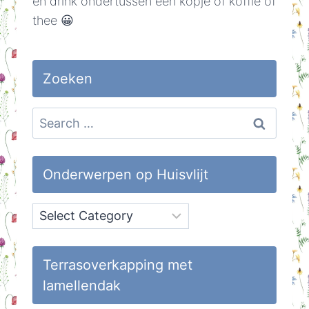
en drink ondertussen een kopje of koffie of
thee 😀
Zoeken
Search
for:
Onderwerpen op Huisvlijt
Onderwerpen
op
Huisvlijt
Terrasoverkapping met
lamellendak