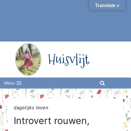
Skip
Translate »
to
content
Huisvlijt
Menu
dagelijks leven
Introvert rouwen,