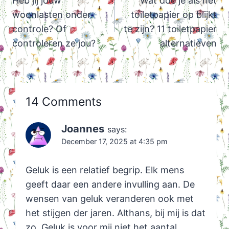
navigation
Heb jij jouw
Wat doe je als het
woonlasten onder
toiletpapier op blijkt
controle? Of
te zijn? 11 toiletpapier
controleren ze jou?
alternatieven
14 Comments
Joannes
says:
December 17, 2025 at 4:35 pm
Geluk is een relatief begrip. Elk mens
geeft daar een andere invulling aan. De
wensen van geluk veranderen ook met
het stijgen der jaren. Althans, bij mij is dat
zo. Geluk is voor mij niet het aantal