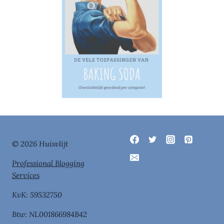
© 2026 Huisvlijt
Professional Blogging
Services
KvK: 59532750
Btw: NL001866984B42