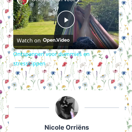
Play
Watch on
Video
Ontspannen voor dummies en
stresskippen
Nicole Orriëns