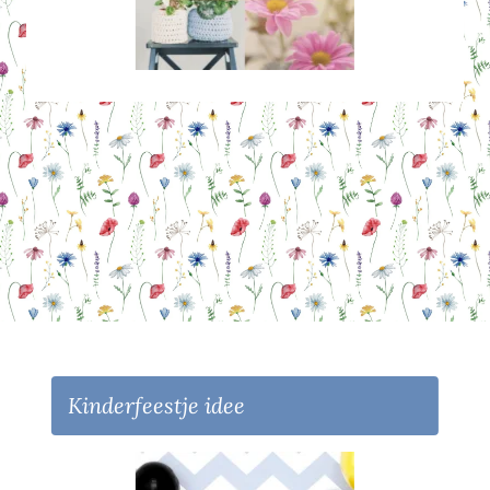
Kinderfeestje idee