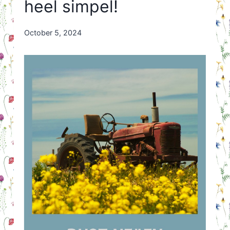
heel simpel!
By
October 5, 2024
Nicole
Orriëns