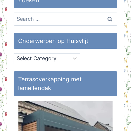
Zoeken
Search
for:
Onderwerpen op Huisvlijt
Onderwerpen
op
Huisvlijt
Terrasoverkapping met
lamellendak