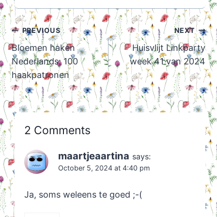
Post
PREVIOUS
NEXT
navigation
Bloemen haken
Huisvlijt Linkparty
Nederlands: 100
week 41 van 2024
haakpatronen
2 Comments
maartjeaartina
says:
October 5, 2024 at 4:40 pm
Ja, soms weleens te goed ;-(