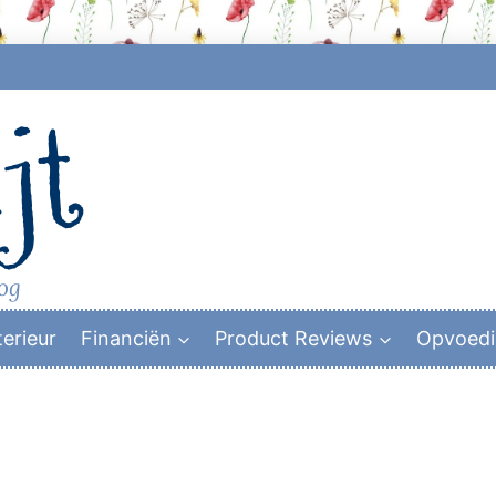
jt
log
terieur
Financiën
Product Reviews
Opvoed