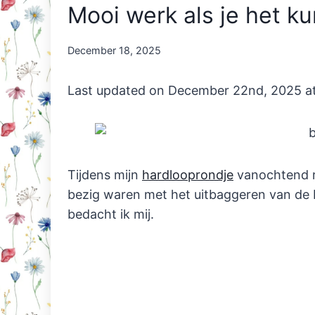
Mooi werk als je het ku
By
December 18, 2025
Nicole
Orriëns
Last updated on December 22nd, 2025 a
Tijdens mijn
hardlooprondje
vanochtend r
bezig waren met het uitbaggeren van de bee
bedacht ik mij.