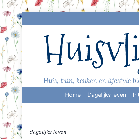
Skip
to
Huisvli
content
Huis, tuin, keuken en lifestyle b
Home
Dagelijks leven
In
dagelijks leven