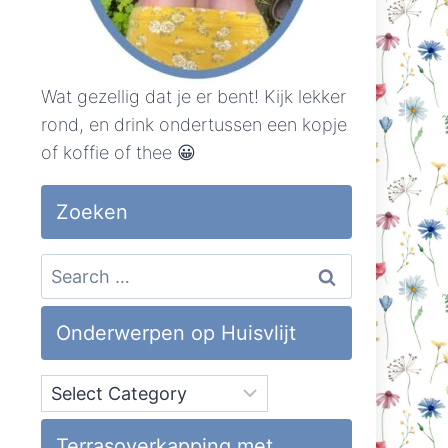
Wat gezellig dat je er bent! Kijk lekker
rond, en drink ondertussen een kopje
of koffie of thee 😀
Zoeken
Search
for:
Onderwerpen op Huisvlijt
Onderwerpen
op
Huisvlijt
Terrasoverkapping met