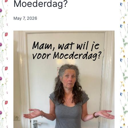
Moederdag?
By
May 7, 2026
Nicole
Orriëns