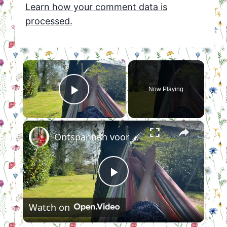
Learn how your comment data is
processed.
×
Now Playing
Play Video
×
Ontspannen voor dummies en stresskippen
Play
Watch on
Video