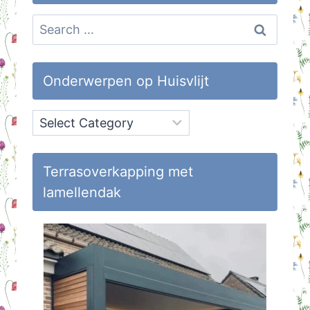
Search
for:
Onderwerpen op Huisvlijt
Onderwerpen
op
Huisvlijt
Terrasoverkapping met
lamellendak