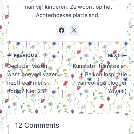
man vijf kinderen. Ze woont op het
Achterhoekse platteland.
Post
PREVIOUS
NEXT
navigation
Declutter vazen,
Kunststof tuinstoelen
want hoeveel vazen
+ Balkon inspiratie
heeft een mens
van collega blogger
nodig? Niet 25!
Yova : )
12 Comments