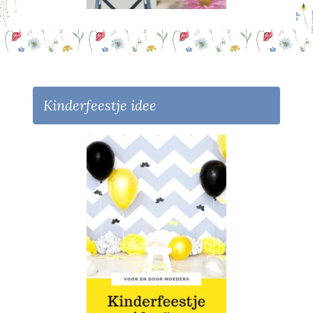
Kinderfeestje idee