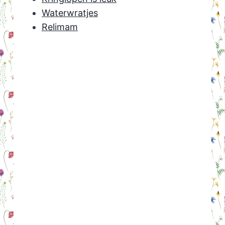
Waterwratjes
Relimam