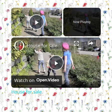
×
Now Playing
Play Video
×
House for sale
Play
Watch on
Video
House for sale