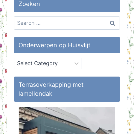
Zoeken
Search
for:
Onderwerpen op Huisvlijt
Onderwerpen
op
Huisvlijt
Terrasoverkapping met
lamellendak