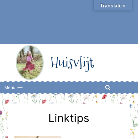
Skip
Translate »
to
content
Huisvlijt
Menu
Linktips