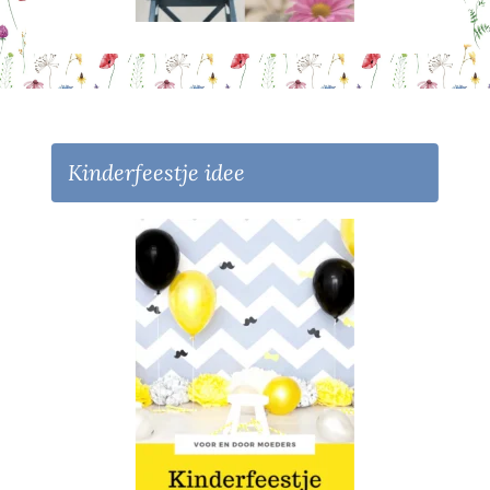
Kinderfeestje idee