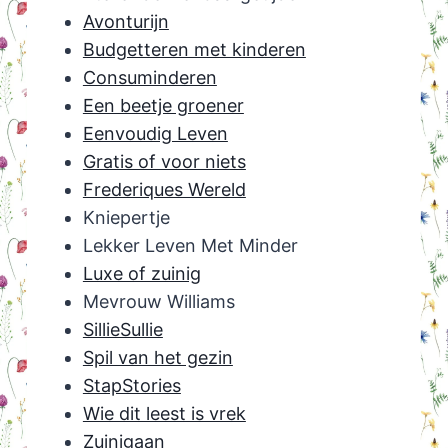
Avonturijn
Budgetteren met kinderen
Consuminderen
Een beetje groener
Eenvoudig Leven
Gratis of voor niets
Frederiques Wereld
Kniepertje
Lekker Leven Met Minder
Luxe of zuinig
Mevrouw Williams
SillieSullie
Spil van het gezin
StapStories
Wie dit leest is vrek
Zuinigaan