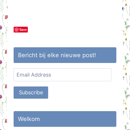
Save
Bericht bij elke nieuwe post!
Email
Address
Subscribe
Welkom