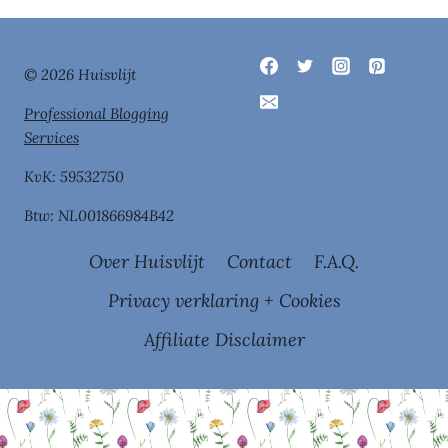
© 2026 Huisvlijt
Professional Blogging
Services
KvK: 59532750
Btw: NL001866984B42
Over Huisvlijt
Contact
F.A.Q.
Privacy verklaring + Cookies
Affiliate Disclaimer