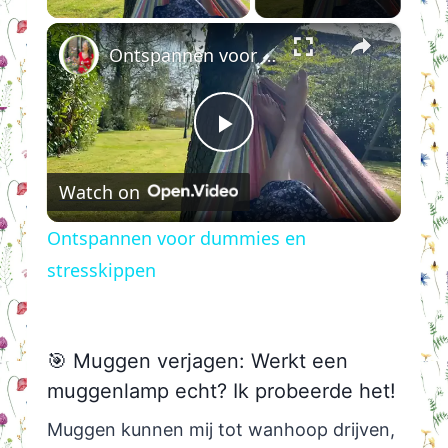
×
Ontspannen voor dummies en stresskippen
Play
Watch on
Video
Ontspannen voor dummies en
stresskippen
🎯 Muggen verjagen: Werkt een
muggenlamp echt? Ik probeerde het!
Muggen kunnen mij tot wanhoop drijven,