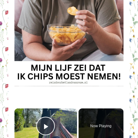
×
Now Playing
Play Video