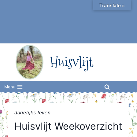
Skip
Translate »
to
content
Huisvlijt
Menu
dagelijks leven
Huisvlijt Weekoverzicht