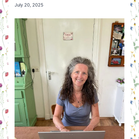
By
July 20, 2025
Nicole
Orriëns