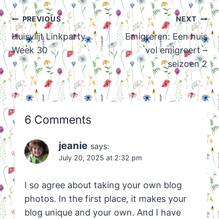
Post
PREVIOUS
NEXT
navigation
Huisvlijt Linkparty
Emigreren: Een huis
Week 30
vol emigreert –
seizoen 2
6 Comments
jeanie
says:
July 20, 2025 at 2:32 pm
I so agree about taking your own blog
photos. In the first place, it makes your
blog unique and your own. And I have