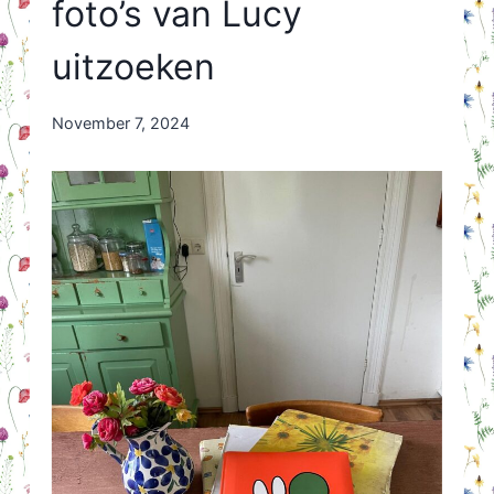
foto’s van Lucy
uitzoeken
By
November 7, 2024
Nicole
Orriëns