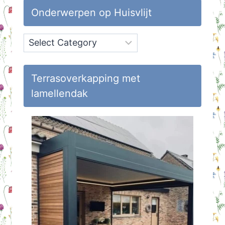
Onderwerpen op Huisvlijt
Onderwerpen
op
Huisvlijt
Terrasoverkapping met
lamellendak