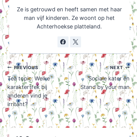
Ze is getrouwd en heeft samen met haar
man vijf kinderen. Ze woont op het
Achterhoekse platteland.
Post
PREVIOUS
NEXT
navigation
Tea topic: Welke
Sociale kater en
karaktertrek bij
Stand by your man
anderen vind je
irritant?