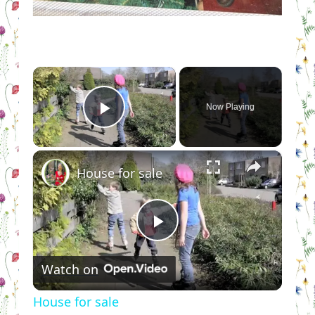
×
Now Playing
Play Video
×
House for sale
Play
Watch on
Video
House for sale