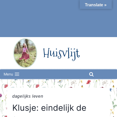
Skip
Translate »
to
content
Huisvlijt
Menu
dagelijks leven
Klusje: eindelijk de